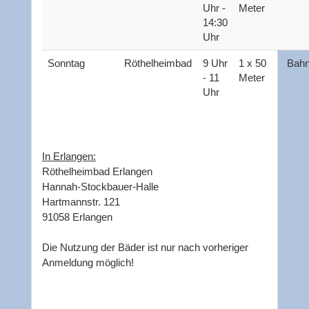
Uhr -
Meter
14:30
Uhr
Sonntag
Röthelheimbad
9 Uhr
1 x 50
Bahn
- 11
Meter
Uhr
In Erlangen:
Röthelheimbad Erlangen
Hannah-Stockbauer-Halle
Hartmannstr. 121
91058 Erlangen
Die Nutzung der Bäder ist nur nach vorheriger
Anmeldung möglich!