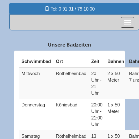
Tel: 0 91 31 / 79 10 00
Unsere Badzeiten
Schwimmbad
Ort
Zeit
Bahnen
Bahn
Mittwoch
Röthelheimbad
20
2 x 50
Bah
Uhr -
Meter
7 un
21
Uhr
Donnerstag
Königsbad
20:00
1 x 50
Uhr -
Meter
21:00
Uhr
Samstag
Röthelheimbad
13
1 x 50
Bahn